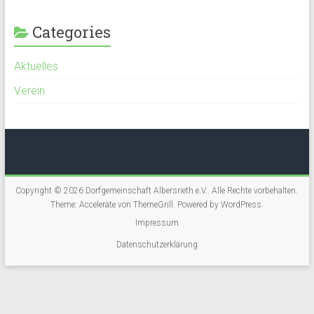
Categories
Aktuelles
Verein
Copyright © 2026
Dorfgemeinschaft Albersrieth e.V.
. Alle Rechte vorbehalten.
Theme:
Accelerate
von ThemeGrill. Powered by
WordPress
.
Impressum
Datenschutzerklärung